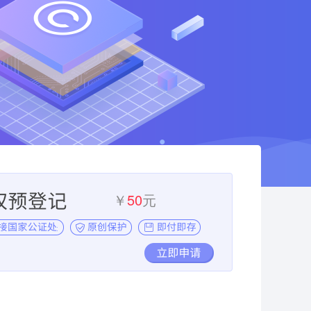
￥
50
元