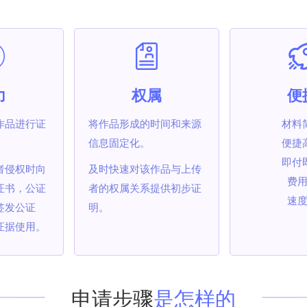
力
权属
便
作品进行证
将作品形成的时间和来源
材料
信息固定化。
便捷
即付
者侵权时向
及时快速对该作品与上传
费
证书，公证
者的权属关系提供初步证
速
签发公证
明。
证据使用。
申请步骤
是怎样的