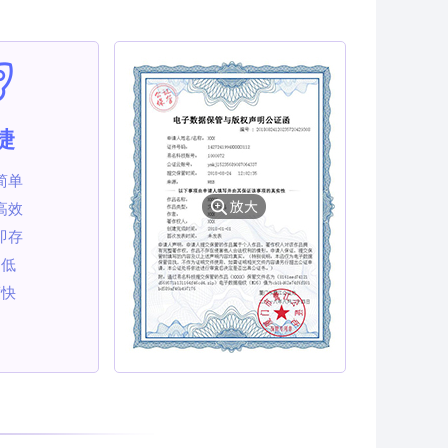
捷
简单
高效
即存
用低
度快